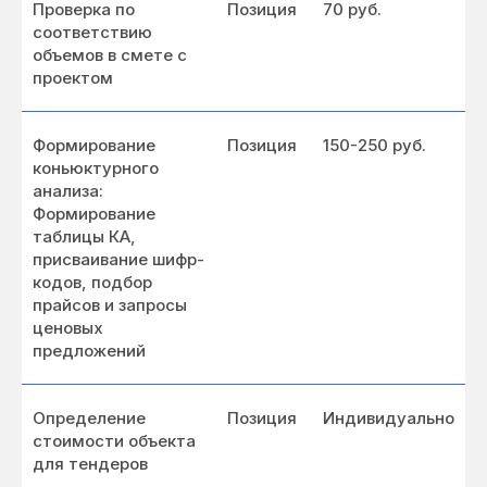
Проверка по
Позиция
70 руб.
соответствию
объемов в смете с
проектом
Формирование
Позиция
150-250 руб.
Оставьте заявку на
коньюктурного
разработку сметной
анализа:
документации
Формирование
и получите скидку
таблицы КА,
присваивание шифр-
кодов, подбор
прайсов и запросы
Получить скидку
ценовых
предложений
Определение
Позиция
Индивидуально
стоимости объекта
для тендеров