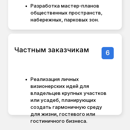
ясность о потенциале вашего участка.
Что входит в пакет:
Сбор и анализ
01
исходных данных:
ГПЗУ, рельеф по ГИС,
климатический анализ,
нормативная база (СП,
ГОСТ, соответствующие
типу назначения
построек).
Ситуационный
02
план окружающей
территории:
Соседние объекты,