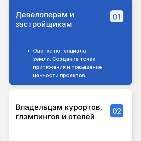
Создание инвестиционно
привлекательных концепций
для партнеров или банка.
Операторам wellness
04
и ретрит-центров
Формирование целостной,
целительной среды.
Муниципалитетам
05
и государственным
заказчикам