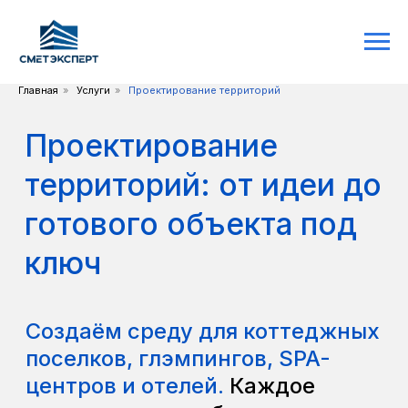
Главная
»
Услуги
»
Проектирование территорий
Проектирование
территорий: от идеи до
готового объекта под
ключ
Создаём среду для коттеджных
поселков, глэмпингов, SPA-
центров и отелей.
Каждое
пространство работает на
уникальный опыт гостя и
ценность вашего проекта.
Мы предлагаем гибкие пакеты решений,
которые закрывают конкретные задачи