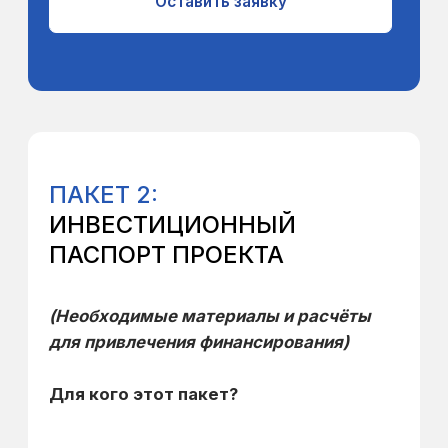
Срок выполнения: от 3–4 недель.
Стоимость: от 450 000 ₽.
* Окончательная цена зависит от
сложности финансовой модели,
количества сценариев и объёма
визуализаций.
Что дальше?
«Инвестиционный
паспорт» — это ключ к
финансированию. Получив его, вы
можете:
Проводить переговоры с
инвесторами на равных, имея
профессиональный пакет
документов.
Подавать заявки на гранты или
конкурсы.
Сразу переходить к этапу
детального проектирования
(рабочая документация), так как