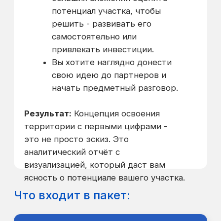
План-схема
05
парцелляции
Разбивка проектируемой
территории на участки и
зоны сервитута: выводы и
рекомендации.
Типология зданий и
06
сооружений:
Какие объекты и
где разместить.