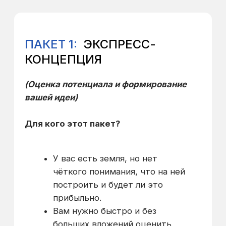
подъездные пути,
видовые панорамы.
План-схема
функционального
03
зонирования участка
Логичное разделение
территории.
План-схема дорожно-
04
транспортной
инфраструктуры:
Подходы, проезды,
парковки.