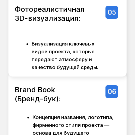
Ежемесячный BIM-отчет для
инвесторов о ходе
проектирования и
подготовке к
строительству.
Подбор и координация
локальных подрядчиков
(проектных и строительных
организаций) для
оптимизации стоимости и
сроков.
Наше преимущество
Мы не просто передаем вам папку с
чертежами. Мы внедряем систему
управления, которая:
Снижает риск дорогостоящих