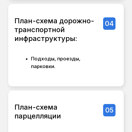
“Экспресс” не предполагает детальных
3D-визуализаций (2-3 рендера в
упрощенном виде). При необходимости
мы можем добавить данную услугу. В
зависимости от размеров, сложности и
состава работ стоимость от 50 000 ₽
Наше преимущество
Мы понимаем, что на старте важны
скорость и минимальные вложения. В
то время как многие конкуренты
считают такую работу сложной и
выставляют высокий ценник, мы
предлагаем быстрый и бюджетный
способ получить качественную оценку
потенциала вашей земли. Это
позволяет вам с минимальными
рисками понять, куда двигаться