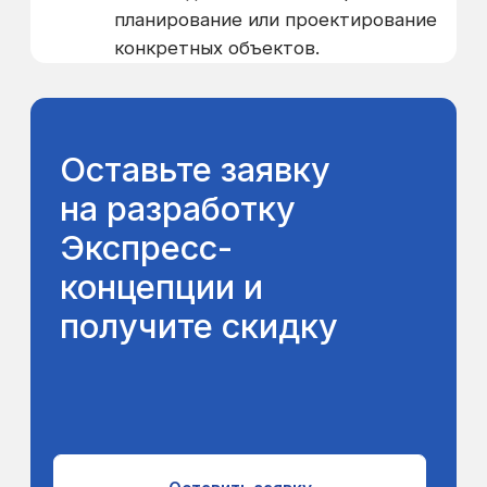
Наше преимущество
Мы не просто делаем красивые
картинки и таблицы. Мы создаём
согласованную и убедительную
историю для инвестора, где
визуальная привлекательность,
экономические расчёты и
маркетинговая стратегия усиливают
друг друга. Это повышает доверие к
проекту и вашу переговорную
позицию.
Основа для работы:
Для выполнения этого пакета
необходимы результаты «Экспресс-
концепции» или аналогичные исходные
данные (концепция зонирования,
типология объектов).
Стоимость и сроки: