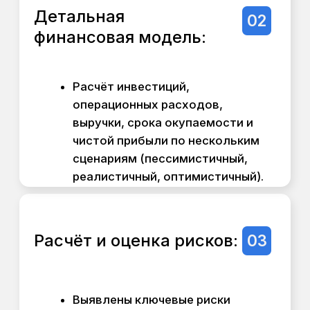
Результат:
управляемый процесс
строительства с гарантией качества.
Мы выступаем как ваш проектный
офис и технический надзор.
Что входит в пакет:
Полный цикл проектной
01
документации:
АГР + ПД (40% работ):
Подготовка
документации для
прохождения
экспертизы и
получения разрешения
на строительство.