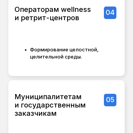
вашей идеи)
Для кого этот пакет?
У вас есть земля, но нет
чёткого понимания, что на ней
построить и будет ли это
прибыльно.
Вам нужно быстро и без
больших вложений оценить
потенциал участка, чтобы
решить - развивать его
самостоятельно или
привлекать инвестиции.
Вы хотите наглядно донести
свою идею до партнеров и
начать предметный разговор.
Результат:
Концепция освоения
территории с первыми цифрами -
это не просто эскиз. Это
аналитический отчёт с
визуализацией, который даст вам