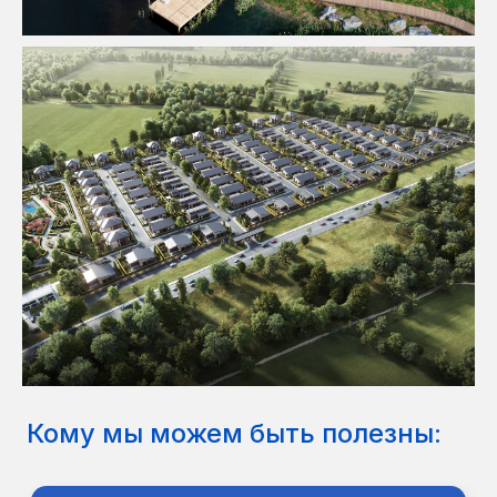
Оценка потенциала
земли. Создание точек
притяжения и повышение
ценности проектов.
Владельцам курортов,
02
глэмпингов и отелей
Развитие территорий и
внедрение уникальных
архитектурных решений.
Инвесторам и
владельцам земельных
03
активов