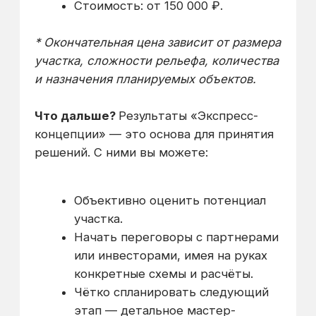
Brand Book
06
(Бренд-бук):
Концепция названия, логотипа,
фирменного стиля проекта —
основа для будущего
продвижения.
Оформленный
07
бизнес-план:
Сводный документ,
структурирующий всю
информацию для инвестора.