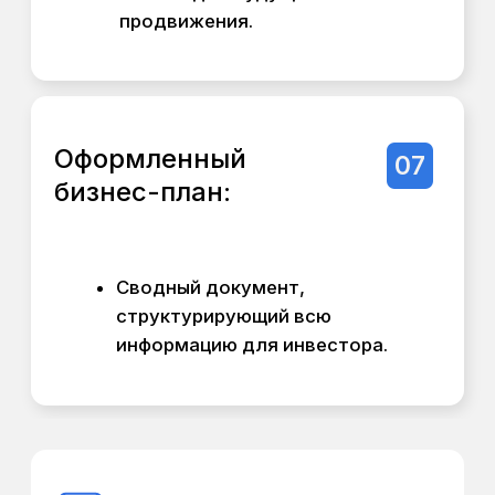
ошибок и переделок на стройке
за счёт BIM-координации.
Повышает прозрачность для
инвестора через регулярные
цифровые отчёты.
Сохраняет оригинальную
концепцию и качество проекта
от чертежа до реализации.
Условия старта:
Для начала работ по этому пакету
необходимы утверждённая концепция и
ТЭПы (результаты Пакета 1 или 2).
Стоимость и сроки:
Срок: от 3 месяцев
(проектирование), может быть
продлён на период строительства
- до 12 месяцев.