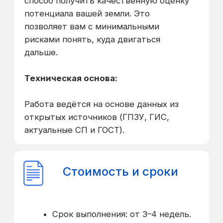
Инфографика:
04
Ключевые показатели
проекта в наглядных
схемах для быстрого
восприятия.
Фотореалистичная
05
3D-визуализация:
Визуализация ключевых
видов проекта, которые
передают атмосферу и
качество будущей среды.