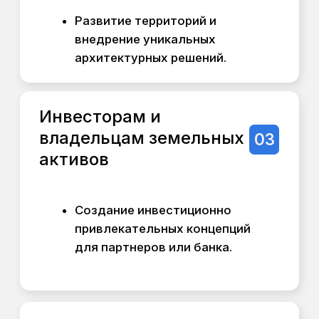
Разработка мастер-планов
общественных пространств,
набережных, парковых зон.
Частным заказчикам
6
Реализация личных
визионерских идей для
владельцев крупных участков
или усадеб, планирующих
создать гармоничную среду
для жизни, гостевого или
гостиничного бизнеса.
ПАКЕТ 1:
ЭКСПРЕСС-
КОНЦЕПЦИЯ
(Оценка потенциала и формирование