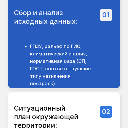
Схема генерального
07
плана:
Размещение
типологии на
рельефе с
экспликацией и
подсчётом
объёмов.
Технико-
08
экономические
показатели:
Первые цифры для
оценки масштаба.