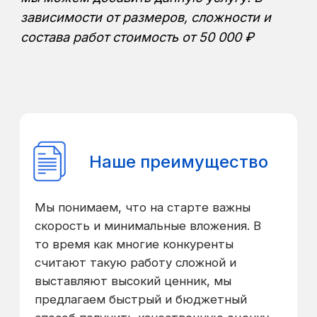
Детальная
02
финансовая модель:
Расчёт инвестиций,
операционных расходов,
выручки, срока окупаемости и
чистой прибыли по нескольким
сценариям (пессимистичный,
реалистичный, оптимистичный).
Расчёт и оценка рисков:
03
Выявлены ключевые риски
проекта и предложены меры
по их минимизации.