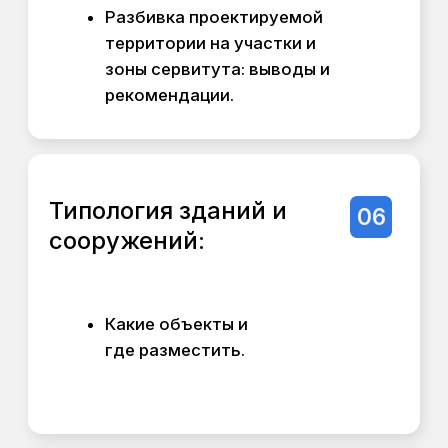
дальше.
Техническая основа:
Работа ведётся на основе данных из
открытых источников (ГПЗУ, ГИС,
актуальные СП и ГОСТ).
Стоимость и сроки
Срок выполнения: от 3–4 недель.
Стоимость: от 150 000 ₽.
* Окончательная цена зависит от размера
участка, сложности рельефа, количества
и назначения планируемых объектов.
Что дальше?
Результаты «Экспресс-
концепции» — это основа для принятия
решений. С ними вы можете: