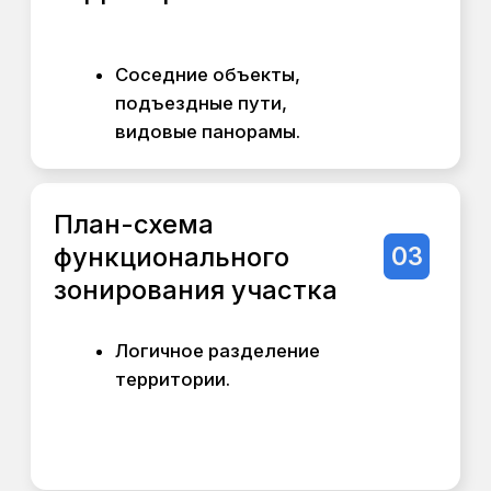
Пояснительная
09
записка:
Выводы и
рекомендации.
Упрощённая 3D-
10
визуализация
командировка на
участок с
необходимыми
замерами и фото +
анализ ЦА
оплачиваются
отдельно.
* Дополнительная услуга: Пакет