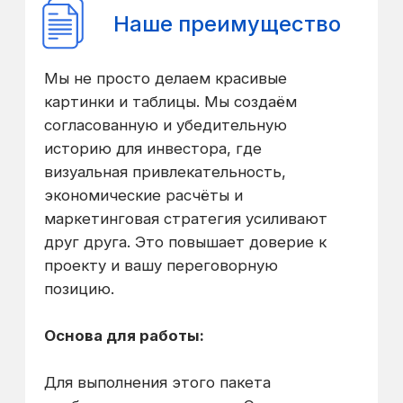
Базовая стоимость: От 300 000 ₽ в
месяц.
Что входит в базовый тариф:
Зарплата BIM-менеджера, аренда
рабочего места в IT-системе,
административная и
координационная поддержка.
*Окончательная стоимость формируется
исходя из сложности и объема проектной
документации.
Итог:
С данным пакетом вы
перекладываете операционные и
технические риски реализации на нашу
команду, получая взамен предсказуемый
процесс, цифровой контроль и
уверенность в том, что построенное
будет соответствовать утверждённой
концепции и экономике.