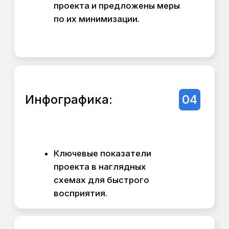
РД (60% работ):
Детальная рабочая
документация для
непосредственного
строительства.
IT-инфраструктура
02
для контроля:
Защищённый сервер с общим
рабочим пространством для всех
участников (заказчик,
проектировщики, строители).
BIM-менеджмент: 3D-
координация всех инженерных
систем для предотвращения
коллизий и ошибок на стадии
проекта, а не на стройке.
Управление и
03
отчетность: